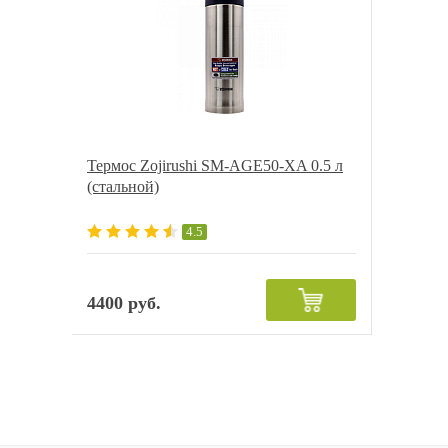
Термос Zojirushi SM-AGE50-XA 0.5 л
(стальной)
4.5
4400 руб.