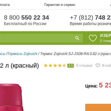
оплата
Гарантия и сервис
8 800
550 22 34
+7 (812)
748 2
Бесплатный по России
Время работы рознич
ИЗБ
0
това
осы
/
Термосы Zojirushi
/
Термос Zojirushi SJ-JS08-RA 0.82 л (крас
2 л (красный)
0
отзывов
В из
4.5
5 2
Цена: