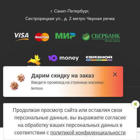
г. Санкт-Петербург,
Сестрорецкая ул., д. 2 метро Черная речка
Дарим скидку на заказ
Введите промокод на странице корзины:
termos
© 2012 — 2026 Fishman-market.ru, Все права защищены.
Политика конфиденциальности
Продолжая просмотр сайта или оставляя свои
Мы в соцсетях:
персональные данные, вы выражаете согласие
на обработку ваших персональных данных в
соответствии с
политикой конфиденциальности