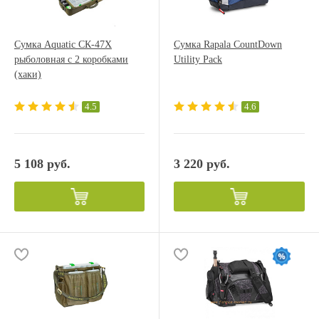
Сумка Aquatic СК-47Х
Сумка Rapala CountDown
рыболовная с 2 коробками
Utility Pack
(хаки)
4.5
4.6
5 108 руб.
3 220 руб.