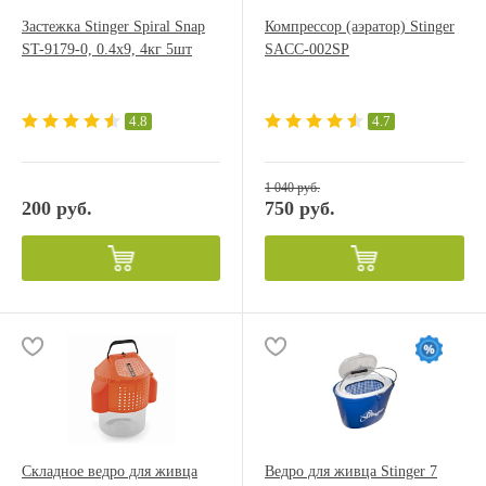
Застежка Stinger Spiral Snap
Компрессор (аэратор) Stinger
ST-9179-0, 0.4x9, 4кг 5шт
SACC-002SP
4.8
4.7
1 040 руб.
200 руб.
750 руб.
Складное ведро для живца
Ведро для живца Stinger 7