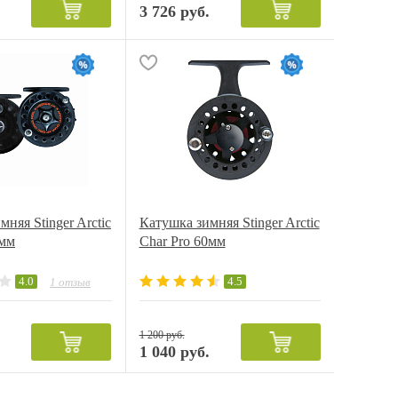
3 726 руб.
.
няя Stinger Arctic
Катушка зимняя Stinger Arctic
0мм
Char Pro 60мм
4.0
4.5
1 отзыв
1 200 руб.
1 040 руб.