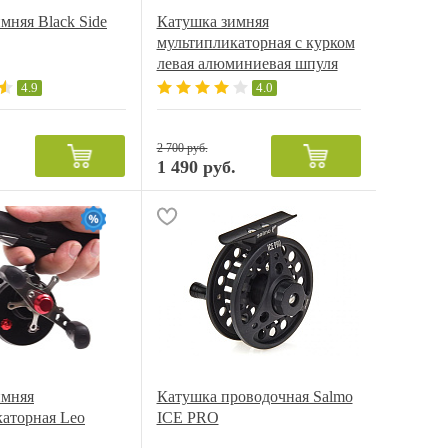
мняя Black Side
Катушка зимняя
мультипликаторная с курком
левая алюминиевая шпуля
4.9
4.0
2 700 руб.
.
1 490 руб.
имняя
Катушка проводочная Salmo
аторная Leо
ICE PRO