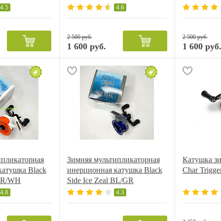
4.5
4.6
2 500 руб.
2 500 руб.
1 600 руб.
1 600 руб
ипликаторная
Зимняя мультипликаторная
Катушка зим
катушка Black
инерционная катушка Black
Char Trigge
 OR/WH
Side Ice Zeal BL/GR
4.8
4.3