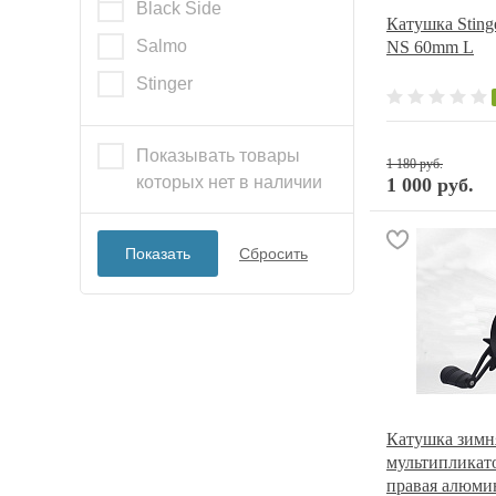
Black Side
Катушка Stinge
Salmo
NS 60mm L
Stinger
Показывать товары
1 180 руб.
которых нет в наличии
1 000 руб.
Сбросить
Катушка зимн
мультипликато
правая алюми