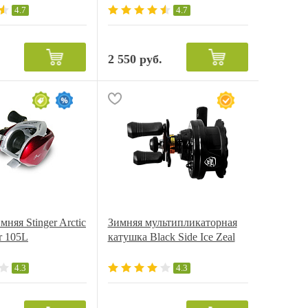
4.7
4.7
2 550 руб.
.
няя Stinger Arctic
Зимняя мультипликаторная
r 105L
катушка Black Side Ice Zeal
4.3
4.3