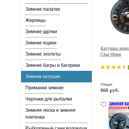
Зимние палатки
Жерлицы
Зимние удочки
Зимние ящики
Катушка зимняя
Зимние эхолоты
Char 60мм
Зимние багры и багорики
Зимние катушки
770 руб.
Приманки зимние
660 руб.
Черпаки для рыбалки
Зимняя леска и зимняя
плетенка
Рыболовные сани волокуши