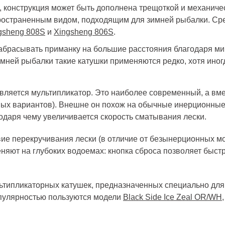
, конструкция может быть дополнена трещоткой и механиче
ространенным видом, подходящим для зимней рыбалки. Ср
gsheng 808S
и
Xingsheng 806S
.
забрасывать приманку на большие расстояния благодаря 
имней рыбалки такие катушки применяются редко, хотя иног
ляется мультипликатор. Это наиболее современный, а вмест
нных вариантов). Внешне он похож на обычные инерционные
годаря чему увеличивается скорость сматывания лески.
ие перекручивания лески (в отличие от безынерционных мо
яют на глубоких водоемах: кнопка сброса позволяет быстро
типликаторных катушек, предназначенных специально для 
опулярностью пользуются модели
Black Side Ice Zeal OR/WH