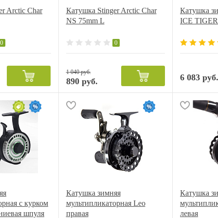
r Arctic Char
Катушка Stinger Arctic Char
Катушка зи
NS 75mm L
ICE TIGER
0
0
1 040 руб.
6 083 руб
890 руб.
яя
Катушка зимняя
Катушка з
рная с курком
мультипликаторная Leо
мультиплик
ниевая шпуля
правая
левая