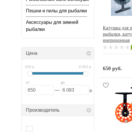
Пешни и пилы для рыбалки
Аксессуары для зимней
Катушка для 
рыбалки
рыбалки, кату
инерционная
Цена
650 р.
6 083 р.
650 руб.
от
до
—
р.
Производитель