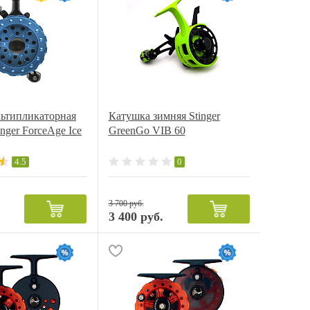
льтипликаторная
Катушка зимняя Stinger
nger ForceAge Ice
GreenGo VIB 60
4.5
0
3 700 руб.
.
3 400 руб.