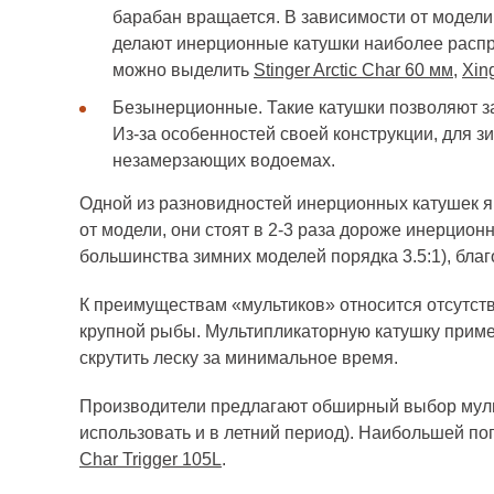
барабан вращается. В зависимости от модели
делают инерционные катушки наиболее расп
можно выделить
Stinger Arctic Char 60 мм
,
Xin
Безынерционные. Такие катушки позволяют 
Из-за особенностей своей конструкции, для з
незамерзающих водоемах.
Одной из разновидностей инерционных катушек яв
от модели, они стоят в 2-3 раза дороже инерцио
большинства зимних моделей порядка 3.5:1), бла
К преимуществам «мультиков» относится отсутств
крупной рыбы. Мультипликаторную катушку примен
скрутить леску за минимальное время.
Производители предлагают обширный выбор муль
использовать и в летний период). Наибольшей п
Char Trigger 105L
.