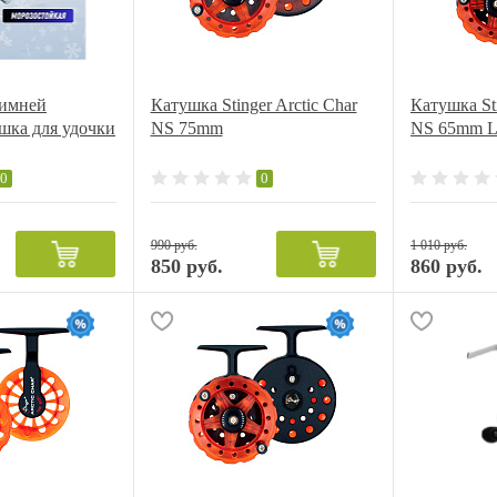
зимней
Катушка Stinger Arctic Char
Катушка Sti
шка для удочки
NS 75mm
NS 65mm 
0
0
990 руб.
1 010 руб.
850 руб.
860 руб.