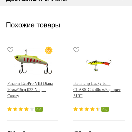
Похожие товары
Ратлин EcoPro VIB Diana
Балансир Lucky John
70мм/15гр 033 Niгрht
CLASSIC 4 40мм/6гр цвет
Canary
31RT
4.4
4.6