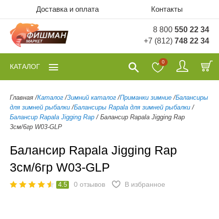
Доставка и оплата
Контакты
8 800
550 22 34
+7 (812)
748 22 34
0
КАТАЛОГ
Главная
/
Каталог
/
Зимний каталог
/
Приманки зимние
/
Балансиры
для зимней рыбалки
/
Балансиры Rapala для зимней рыбалки
/
Балансир Rapala Jigging Rap
/
Балансир Rapala Jigging Rap
3см/6гр W03-GLP
Балансир Rapala Jigging Rap
3см/6гр W03-GLP
0
отзывов
В избранное
4.5