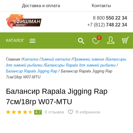
Доставка и оплата
Контакты
8 800
550 22 34
+7 (812)
748 22 34
0
КАТАЛОГ
Главная
/
Каталог
/
Зимний каталог
/
Приманки зимние
/
Балансиры
для зимней рыбалки
/
Балансиры Rapala для зимней рыбалки
/
Балансир Rapala Jigging Rap
/
Балансир Rapala Jigging Rap
7см/18гр W07-MTU
Балансир Rapala Jigging Rap
7см/18гр W07-MTU
0
отзывов
В избранное
4.7