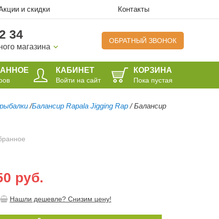
Акции и скидки
Контакты
2 34
ОБРАТНЫЙ ЗВОНОК
ного магазина
РАННОЕ
КАБИНЕТ
КОРЗИНА
ров
Войти на сайт
Пока пустая
 рыбалки
/
Балансир Rapala Jigging Rap
/
Балансир
бранное
50 руб.
Нашли дешевле? Снизим цену!