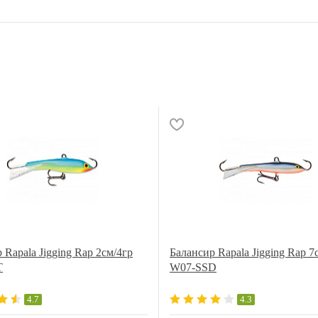
 Rapala Jigging Rap 2см/4гр
Балансир Rapala Jigging Rap 7
T
W07-SSD
4.7
4.3