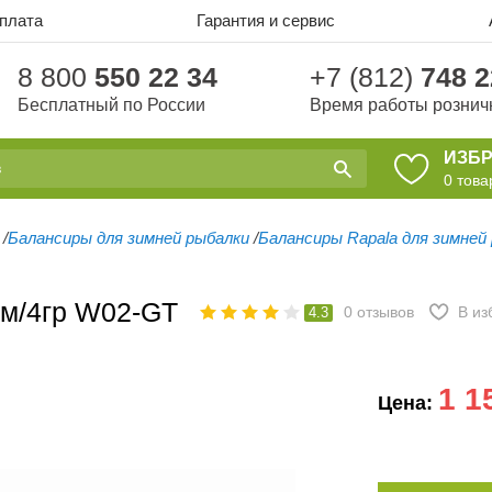
оплата
Гарантия и сервис
8 800
550 22 34
+7 (812)
748 2
Бесплатный по России
Время работы рознич
ИЗБ
0
това
/
Балансиры для зимней рыбалки
/
Балансиры Rapala для зимней
см/4гр W02-GT
0
отзывов
В из
4.3
1 1
Цена: