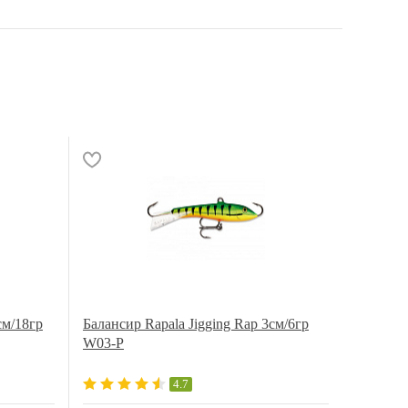
см/18гр
Балансир Rapala Jigging Rap 3см/6гр
W03-P
4.7