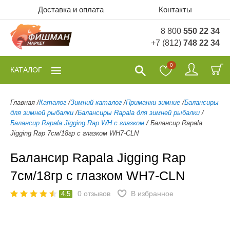
Доставка и оплата
Контакты
8 800
550 22 34
+7 (812)
748 22 34
0
КАТАЛОГ
Главная
/
Каталог
/
Зимний каталог
/
Приманки зимние
/
Балансиры
для зимней рыбалки
/
Балансиры Rapala для зимней рыбалки
/
Балансир Rapala Jigging Rap WH с глазком
/
Балансир Rapala
Jigging Rap 7см/18гр с глазком WH7-CLN
Балансир Rapala Jigging Rap
7см/18гр с глазком WH7-CLN
0
отзывов
В избранное
4.5