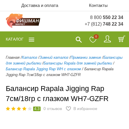
Доставка и оплата
Контакты
8 800
550 22 34
+7 (812)
748 22 34
0
КАТАЛОГ
Главная
/
Каталог
/
Зимний каталог
/
Приманки зимние
/
Балансиры
для зимней рыбалки
/
Балансиры Rapala для зимней рыбалки
/
Балансир Rapala Jigging Rap WH с глазком
/
Балансир Rapala
Jigging Rap 7см/18гр с глазком WH7-GZFR
Балансир Rapala Jigging Rap
7см/18гр с глазком WH7-GZFR
0
отзывов
В избранное
4.3