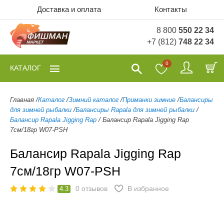
Доставка и оплата
Контакты
8 800
550 22 34
+7 (812)
748 22 34
0
КАТАЛОГ
Главная
/
Каталог
/
Зимний каталог
/
Приманки зимние
/
Балансиры
для зимней рыбалки
/
Балансиры Rapala для зимней рыбалки
/
Балансир Rapala Jigging Rap
/
Балансир Rapala Jigging Rap
7см/18гр W07-PSH
Балансир Rapala Jigging Rap
7см/18гр W07-PSH
0
отзывов
В избранное
4.3