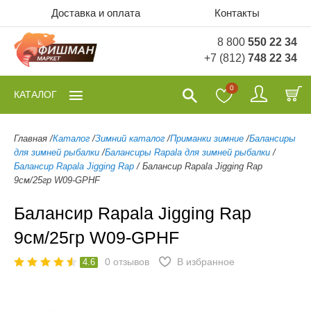
Доставка и оплата
Контакты
8 800
550 22 34
+7 (812)
748 22 34
0
КАТАЛОГ
Главная
/
Каталог
/
Зимний каталог
/
Приманки зимние
/
Балансиры
для зимней рыбалки
/
Балансиры Rapala для зимней рыбалки
/
Балансир Rapala Jigging Rap
/
Балансир Rapala Jigging Rap
9см/25гр W09-GPHF
Балансир Rapala Jigging Rap
9см/25гр W09-GPHF
0
отзывов
В избранное
4.6