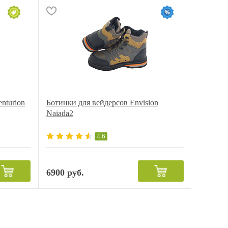
nturion
Ботинки для вейдерсов Envision
Naiada2
4.6
6900 руб.