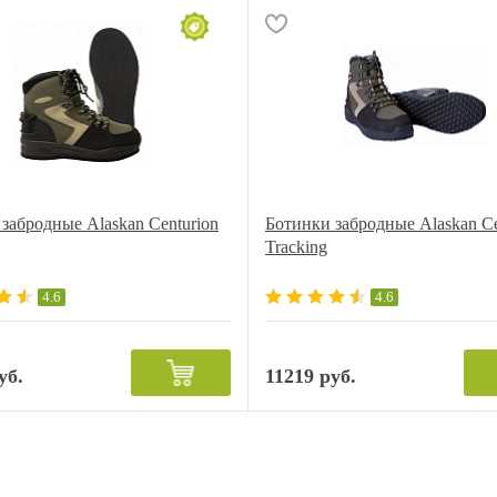
забродные Alaskan Centurion
Ботинки забродные Alaskan Ce
Tracking
4.6
4.6
уб.
11219 руб.