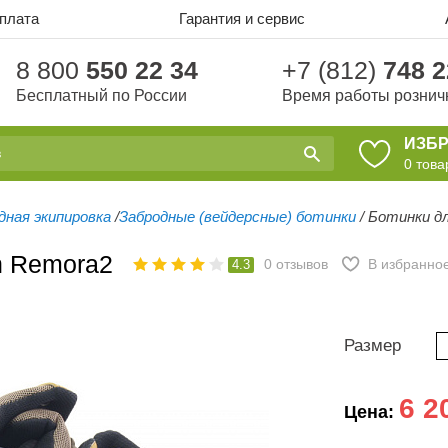
оплата
Гарантия и сервис
8 800
550 22 34
+7 (812)
748 2
Бесплатный по России
Время работы рознич
ИЗБ
0
това
дная экипировка
/
Забродные (вейдерсные) ботинки
/
Ботинки дл
n Remora2
0
отзывов
В избранно
4.3
Размер
6 2
Цена: