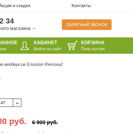
Акции и скидки
Контакты
2 34
ОБРАТНЫЙ ЗВОНОК
ного магазина
РАННОЕ
КАБИНЕТ
КОРЗИНА
ров
Войти на сайт
Пока пустая
я вейдерсов Envision Remora2
е
47
00 руб.
6 900 руб.