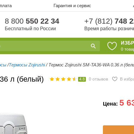
оплата
Гарантия и сервис
8 800
550 22 34
+7 (812)
748 2
Бесплатный по России
Время работы рознич
ИЗБ
0
това
осы
/
Термосы Zojirushi
/
Термос Zojirushi SM-TA36-WA 0.36 л (бел
36 л (белый)
0
отзывов
В избр
4.8
5 6
Цена: