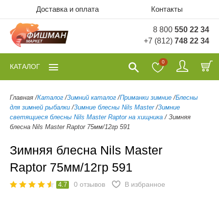
Доставка и оплата
Контакты
8 800
550 22 34
+7 (812)
748 22 34
0
КАТАЛОГ
Главная
/
Каталог
/
Зимний каталог
/
Приманки зимние
/
Блесны
для зимней рыбалки
/
Зимние блесны Nils Master
/
Зимние
светящиеся блесны Nils Master Raptor на хищника
/
Зимняя
блесна Nils Master Raptor 75мм/12гр 591
Зимняя блесна Nils Master
Raptor 75мм/12гр 591
0
отзывов
В избранное
4.7