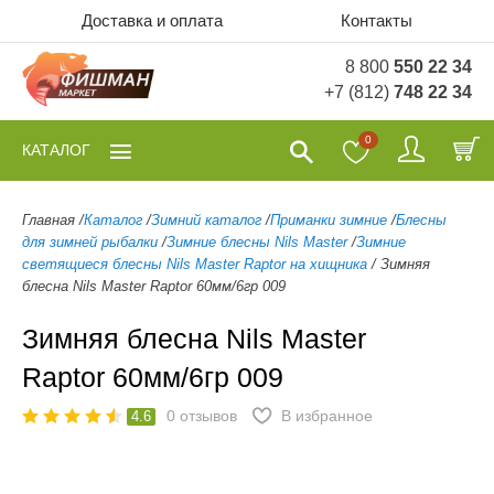
Доставка и оплата
Контакты
8 800
550 22 34
+7 (812)
748 22 34
0
КАТАЛОГ
Главная
/
Каталог
/
Зимний каталог
/
Приманки зимние
/
Блесны
для зимней рыбалки
/
Зимние блесны Nils Master
/
Зимние
светящиеся блесны Nils Master Raptor на хищника
/
Зимняя
блесна Nils Master Raptor 60мм/6гр 009
Зимняя блесна Nils Master
Raptor 60мм/6гр 009
0
отзывов
В избранное
4.6