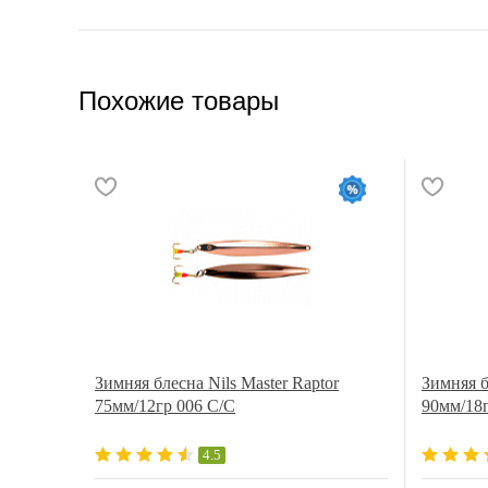
Похожие товары
Зимняя блесна Nils Master Raptor
Зимняя б
75мм/12гр 006 C/C
90мм/18г
4.5