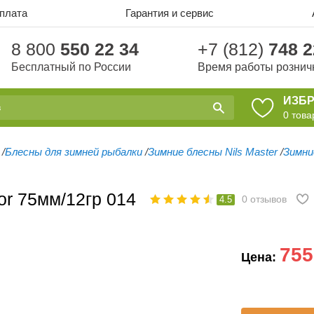
оплата
Гарантия и сервис
8 800
550 22 34
+7 (812)
748 2
Бесплатный по России
Время работы рознич
ИЗБ
0
това
/
Блесны для зимней рыбалки
/
Зимние блесны Nils Master
/
Зимни
or 75мм/12гр 014
0
отзывов
4.5
755
Цена: