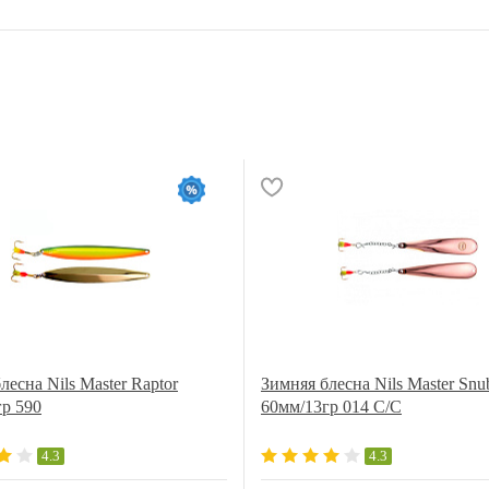
лесна Nils Master Raptor
Зимняя блесна Nils Master Snu
р 590
60мм/13гр 014 C/C
4.3
4.3