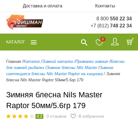
Доставка и оплата
Контакты
8 800
550 22 34
+7 (812)
748 22 34
0
КАТАЛОГ
Главная
/
Каталог
/
Зимний каталог
/
Приманки зимние
/
Блесны
для зимней рыбалки
/
Зимние блесны Nils Master
/
Зимние
светящиеся блесны Nils Master Raptor на хищника
/
Зимняя
блесна Nils Master Raptor 50мм/5.6гр 179
Зимняя блесна Nils Master
Raptor 50мм/5.6гр 179
0
отзывов
В избранное
4.2