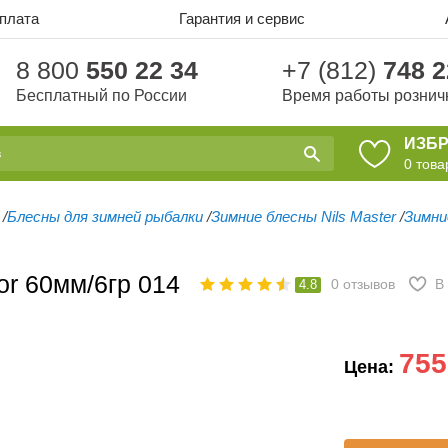
оплата
Гарантия и сервис
8 800
550 22 34
+7 (812)
748 2
Бесплатный по России
Время работы рознич
ИЗБ
0
това
/
Блесны для зимней рыбалки
/
Зимние блесны Nils Master
/
Зимни
or 60мм/6гр 014
0
отзывов
В
4.8
755
Цена: