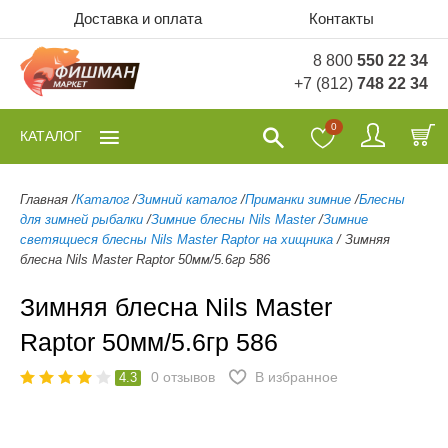
Доставка и оплата
Контакты
8 800
550 22 34
+7 (812)
748 22 34
0
КАТАЛОГ
Главная
/
Каталог
/
Зимний каталог
/
Приманки зимние
/
Блесны
для зимней рыбалки
/
Зимние блесны Nils Master
/
Зимние
светящиеся блесны Nils Master Raptor на хищника
/
Зимняя
блесна Nils Master Raptor 50мм/5.6гр 586
Зимняя блесна Nils Master
Raptor 50мм/5.6гр 586
0
отзывов
В избранное
4.3