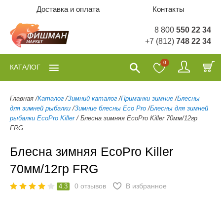
Доставка и оплата
Контакты
8 800
550 22 34
+7 (812)
748 22 34
0
КАТАЛОГ
Главная
/
Каталог
/
Зимний каталог
/
Приманки зимние
/
Блесны
для зимней рыбалки
/
Зимние блесны Eco Pro
/
Блесны для зимней
рыбалки EcoPro Killer
/
Блесна зимняя EcoPro Killer 70мм/12гр
FRG
Блесна зимняя EcoPro Killer
70мм/12гр FRG
0
отзывов
В избранное
4.3