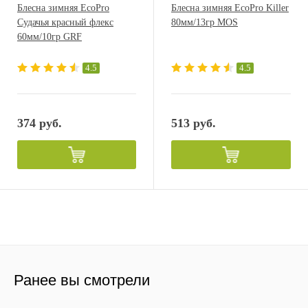
Блесна зимняя EcoPro
Блесна зимняя EcoPro Killer
Судачья красный флекс
80мм/13гр MOS
60мм/10гр GRF
4.5
4.5
374 руб.
513 руб.
Ранее вы смотрели