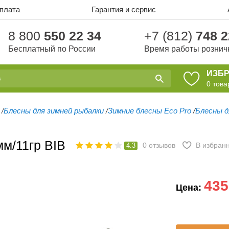
оплата
Гарантия и сервис
8 800
550 22 34
+7 (812)
748 2
Бесплатный по России
Время работы рознич
ИЗБ
0
това
/
Блесны для зимней рыбалки
/
Зимние блесны Eco Pro
/
Блесны дл
мм/11гр BIB
0
отзывов
В избран
4.3
435
Цена: