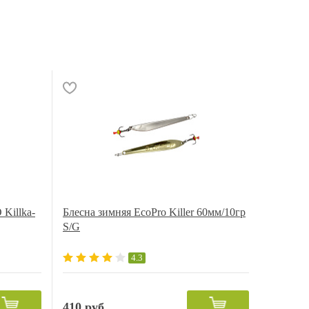
Killka-
Блесна зимняя EcoPro Killer 60мм/10гр
S/G
4.3
410 руб.