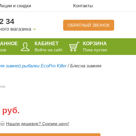
Акции и скидки
Контакты
2 34
ОБРАТНЫЙ ЗВОНОК
ного магазина
РАННОЕ
КАБИНЕТ
КОРЗИНА
ров
Войти на сайт
Пока пустая
я зимней рыбалки EcoPro Killer
/
Блесна зимняя
ное
 руб.
Нашли дешевле? Снизим цену!