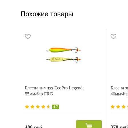
Похожие товары
Блесна зимняя EcoPro Legenda
Блесна з
55мм/6гр FRG
40мм/4г
4.7
480 руб.
378 руб