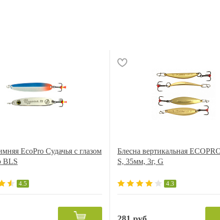
имняя EcoPro Судачья с глазом
Блесна вертикальная ECOPRO 
р BLS
S, 35мм, 3г, G
4.5
4.3
.
281 руб.