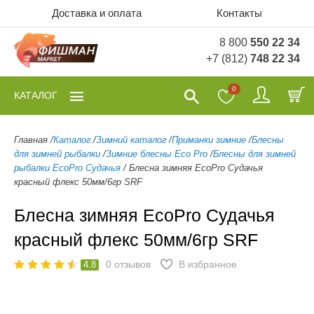
Доставка и оплата
Контакты
8 800
550 22 34
+7 (812)
748 22 34
0
КАТАЛОГ
Главная
/
Каталог
/
Зимний каталог
/
Приманки зимние
/
Блесны
для зимней рыбалки
/
Зимние блесны Eco Pro
/
Блесны для зимней
рыбалки EcoPro Судачья
/
Блесна зимняя EcoPro Судачья
красный флекс 50мм/6гр SRF
Блесна зимняя EcoPro Судачья
красный флекс 50мм/6гр SRF
0
отзывов
В избранное
4.8