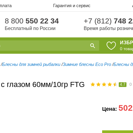
оплата
Гарантия и сервис
8 800
550 22 34
+7 (812)
748 2
Бесплатный по России
Время работы рознич
ИЗБ
0
това
/
Блесны для зимней рыбалки
/
Зимние блесны Eco Pro
/
Блесны д
с глазом 60мм/10гр FTG
0
4.7
502
Цена: