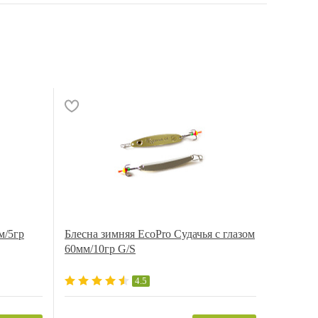
м/5гр
Блесна зимняя EcoPro Судачья с глазом
60мм/10гр G/S
4.5