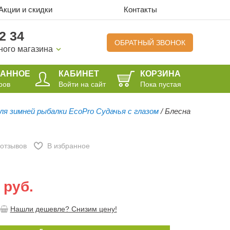
Акции и скидки
Контакты
2 34
ОБРАТНЫЙ ЗВОНОК
ного магазина
РАННОЕ
КАБИНЕТ
КОРЗИНА
ров
Войти на сайт
Пока пустая
ля зимней рыбалки EcoPro Судачья с глазом
/
Блесна
отзывов
В избранное
 руб.
Нашли дешевле? Снизим цену!