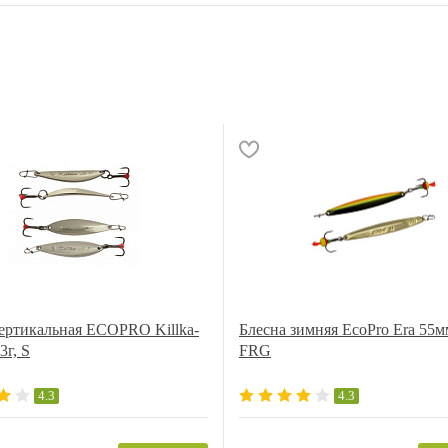
вертикальная ECOPRO Killka-
Блесна зимняя EcoPro Era 55м
3г, S
FRG
4.3
4.3