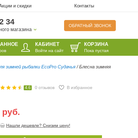
Акции и скидки
Контакты
2 34
ОБРАТНЫЙ ЗВОНОК
ного магазина
РАННОЕ
КАБИНЕТ
КОРЗИНА
ров
Войти на сайт
Пока пустая
ля зимней рыбалки EcoPro Судачья
/
Блесна зимняя
0
отзывов
В избранное
4.6
 руб.
Нашли дешевле? Снизим цену!