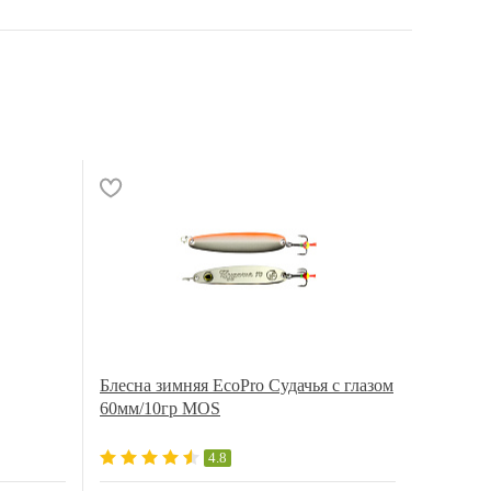
Блесна зимняя EcoPro Судачья с глазом
60мм/10гр MOS
4.8