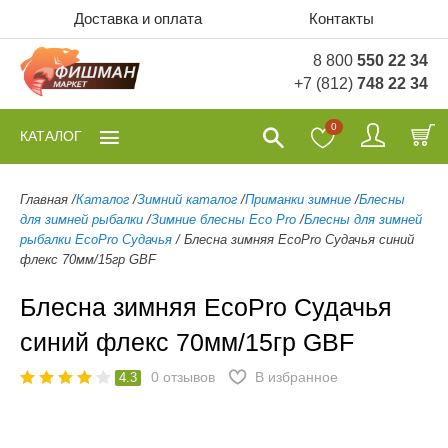
Доставка и оплата
Контакты
8 800
550 22 34
+7 (812)
748 22 34
0
КАТАЛОГ
Главная
/
Каталог
/
Зимний каталог
/
Приманки зимние
/
Блесны
для зимней рыбалки
/
Зимние блесны Eco Pro
/
Блесны для зимней
рыбалки EcoPro Судачья
/
Блесна зимняя EcoPro Судачья синий
флекс 70мм/15гр GBF
Блесна зимняя EcoPro Судачья
синий флекс 70мм/15гр GBF
0
отзывов
В избранное
4.3