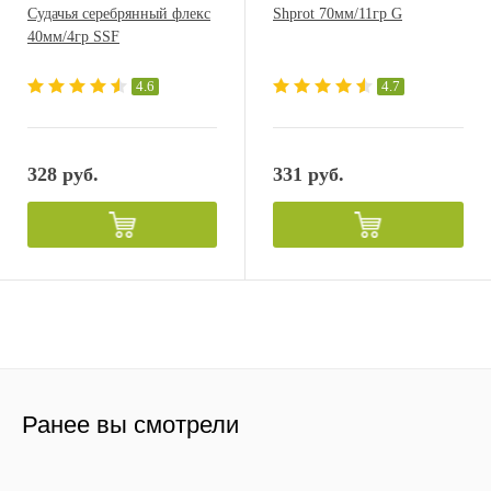
Судачья серебрянный флекс
Shprot 70мм/11гр G
40мм/4гр SSF
4.6
4.7
328 руб.
331 руб.
Ранее вы смотрели