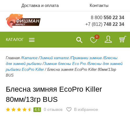
Доставка и оплата
Контакты
8 800
550 22 34
+7 (812)
748 22 34
0
КАТАЛОГ
Главная
/
Каталог
/
Зимний каталог
/
Приманки зимние
/
Блесны
для зимней рыбалки
/
Зимние блесны Eco Pro
/
Блесны для зимней
рыбалки EcoPro Killer
/
Блесна зимняя EcoPro Killer 80мм/13гр
BUS
Блесна зимняя EcoPro Killer
80мм/13гр BUS
0
отзывов
В избранное
4.6