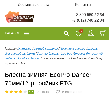
Доставка и оплата
Контакты
8 800
550 22 34
+7 (812)
748 22 34
0
КАТАЛОГ
Главная
/
Каталог
/
Зимний каталог
/
Приманки зимние
/
Блесны
для зимней рыбалки
/
Зимние блесны Eco Pro
/
Блесны для зимней
рыбалки EcoPro Dancer
/
Блесна зимняя EcoPro Dancer 70мм/12гр
тройник FTG
Блесна зимняя EcoPro Dancer
70мм/12гр тройник FTG
0
отзывов
В избранное
4.3