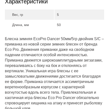
Характеристики
Вес, гр
5
Длина, мм
50
Блесна зимняя EcoPro Dancer 50мм/5гр двойник S/C –
приманка из новой серии зимних блесен от бренда
Eco Pro. Движения приманки даже на свободном
падении отличаются особой интенсивностью.
Приманка движется широкоамплитудными зигзагами,
переваливаясь с боку на бок и отклоняясь от
вертикали. Уникальная игра блесны с ее
замысловатыми движениями достигается благодаря
ее форме. Приманка отличается ассиметричным
веретенообразным корпусом с характерной
вогнутостью вдоль всего тела. Привлекательная и
хаотичная игра блесны Eco Pro Dancer обязательно
спровоцирует хищника на атаку и принесет рыболову
большой улов.