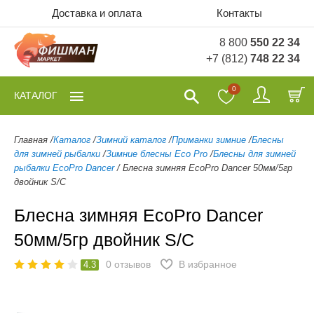
Доставка и оплата
Контакты
8 800
550 22 34
+7 (812)
748 22 34
0
КАТАЛОГ
Главная
/
Каталог
/
Зимний каталог
/
Приманки зимние
/
Блесны
для зимней рыбалки
/
Зимние блесны Eco Pro
/
Блесны для зимней
рыбалки EcoPro Dancer
/
Блесна зимняя EcoPro Dancer 50мм/5гр
двойник S/C
Блесна зимняя EcoPro Dancer
50мм/5гр двойник S/C
0
отзывов
В избранное
4.3