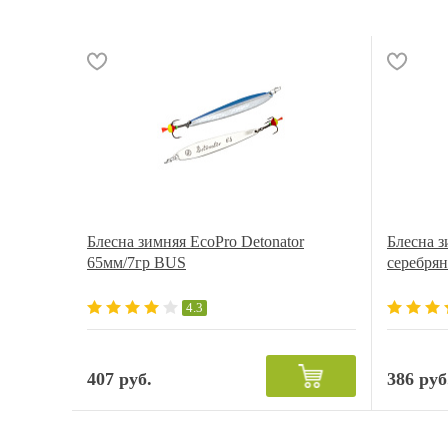
Блесна зимняя EcoPro Detonator
Блесна з
65мм/7гр BUS
серебря
4.3
407 руб.
386 руб