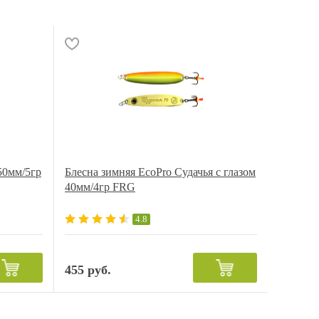
50мм/5гр
Блесна зимняя EcoPro Судачья с глазом
40мм/4гр FRG
4.8
455 руб.