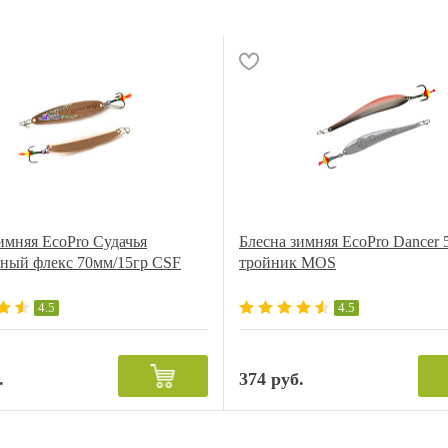
имняя EcoPro Судачья
Блесна зимняя EcoPro Dancer 
нный флекс 70мм/15гр CSF
тройник MOS
4.5
4.5
.
374 руб.