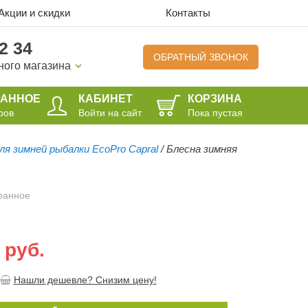
Акции и скидки
Контакты
2 34
ОБРАТНЫЙ ЗВОНОК
ного магазина
РАННОЕ
КАБИНЕТ
КОРЗИНА
ров
Войти на сайт
Пока пустая
ля зимней рыбалки EcoPro Capral
/
Блесна зимняя
ранное
 руб.
Нашли дешевле? Снизим цену!