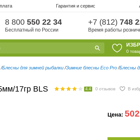
оплата
Гарантия и сервис
8 800
550 22 34
+7 (812)
748 2
Бесплатный по России
Время работы рознич
ИЗБ
0
това
/
Блесны для зимней рыбалки
/
Зимние блесны Eco Pro
/
Блесны д
5мм/17гр BLS
0
отзывов
В изб
4.4
502
Цена: