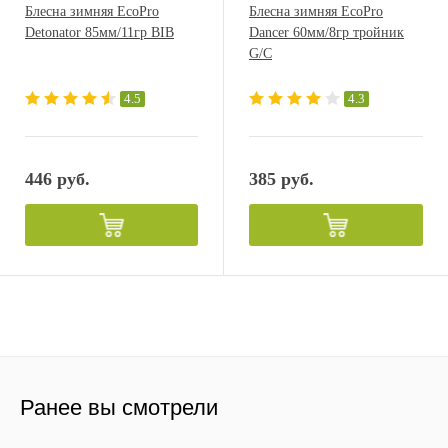
Блесна зимняя EcoPro
Блесна зимняя EcoPro
Detonator 85мм/11гр BIB
Dancer 60мм/8гр тройник
G/C
4.5
4.3
446 руб.
385 руб.
Ранее вы смотрели