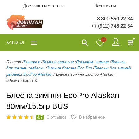
Доставка и оплата
Контакты
8 800
550 22 34
+7 (812)
748 22 34
0
КАТАЛОГ
Главная
/
Каталог
/
Зимний каталог
/
Приманки зимние
/
Блесны
для зимней рыбалки
/
Зимние блесны Eco Pro
/
Блесны для зимней
рыбалки EcoPro Alaskan
/
Блесна зимняя EcoPro Alaskan
80мм/15.5гр BUS
Блесна зимняя EcoPro Alaskan
80мм/15.5гр BUS
0
отзывов
В избранное
4.7