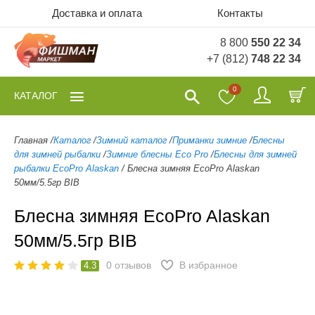
Доставка и оплата
Контакты
8 800
550 22 34
+7 (812)
748 22 34
0
КАТАЛОГ
Главная
/
Каталог
/
Зимний каталог
/
Приманки зимние
/
Блесны
для зимней рыбалки
/
Зимние блесны Eco Pro
/
Блесны для зимней
рыбалки EcoPro Alaskan
/
Блесна зимняя EcoPro Alaskan
50мм/5.5гр BIB
Блесна зимняя EcoPro Alaskan
50мм/5.5гр BIB
0
отзывов
В избранное
4.3