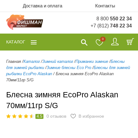
Доставка и оплата
Контакты
8 800
550 22 34
+7 (812)
748 22 34
0
КАТАЛОГ
Главная
/
Каталог
/
Зимний каталог
/
Приманки зимние
/
Блесны
для зимней рыбалки
/
Зимние блесны Eco Pro
/
Блесны для зимней
рыбалки EcoPro Alaskan
/
Блесна зимняя EcoPro Alaskan
70мм/11гр S/G
Блесна зимняя EcoPro Alaskan
70мм/11гр S/G
0
отзывов
В избранное
4.5