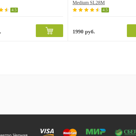
Medium SL28M
4.5
4.5
.
1990 руб.
 метро Черная