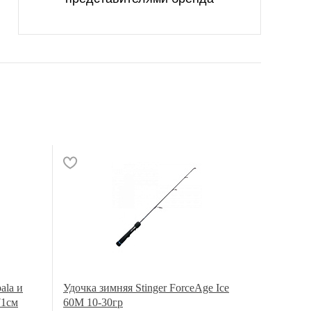
ala и
Удочка зимняя Stinger ForceAge Ice
71см
60M 10-30гр