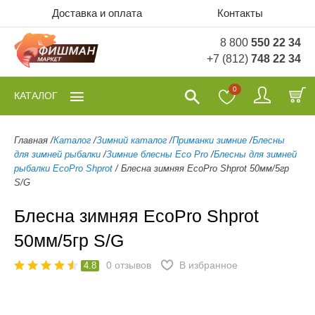
Доставка и оплата
Контакты
8 800
550 22 34
+7 (812)
748 22 34
0
КАТАЛОГ
Главная
/
Каталог
/
Зимний каталог
/
Приманки зимние
/
Блесны
для зимней рыбалки
/
Зимние блесны Eco Pro
/
Блесны для зимней
рыбалки EcoPro Shprot
/
Блесна зимняя EcoPro Shprot 50мм/5гр
S/G
Блесна зимняя EcoPro Shprot
50мм/5гр S/G
0
отзывов
В избранное
4.8