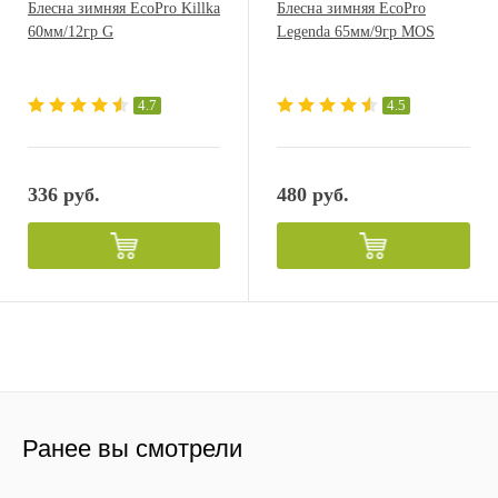
Блесна зимняя EcoPro Killka
Блесна зимняя EcoPro
60мм/12гр G
Legenda 65мм/9гр MOS
4.7
4.5
336 руб.
480 руб.
Ранее вы смотрели