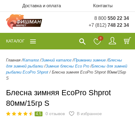
Доставка и оплата
Контакты
8 800
550 22 34
+7 (812)
748 22 34
0
КАТАЛОГ
Главная
/
Каталог
/
Зимний каталог
/
Приманки зимние
/
Блесны
для зимней рыбалки
/
Зимние блесны Eco Pro
/
Блесны для зимней
рыбалки EcoPro Shprot
/
Блесна зимняя EcoPro Shprot 80мм/15гр
S
Блесна зимняя EcoPro Shprot
80мм/15гр S
0
отзывов
В избранное
4.5