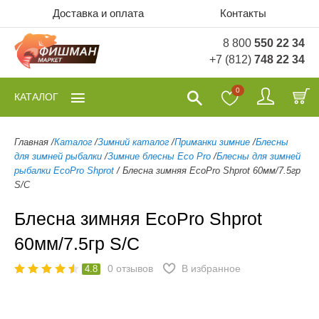
Доставка и оплата
Контакты
8 800
550 22 34
+7 (812)
748 22 34
0
КАТАЛОГ
Главная
/
Каталог
/
Зимний каталог
/
Приманки зимние
/
Блесны
для зимней рыбалки
/
Зимние блесны Eco Pro
/
Блесны для зимней
рыбалки EcoPro Shprot
/
Блесна зимняя EcoPro Shprot 60мм/7.5гр
S/C
Блесна зимняя EcoPro Shprot
60мм/7.5гр S/C
0
отзывов
В избранное
4.8