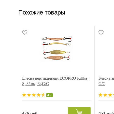
Похожие товары
Блесна вертикальная ECOPRO Killka-
Блесна з
S, 35мм, 3г,G/C
G/C
4.7
476 руб.
451 руб