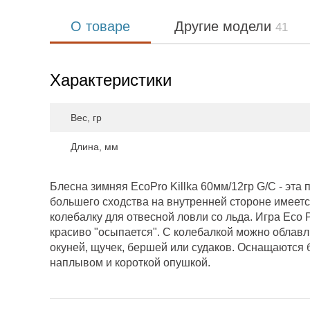
О товаре
Другие модели
41
Характеристики
Вес, гр
Длина, мм
Блесна зимняя EcoPro Killka 60мм/12гр G/C - эта 
большего сходства на внутренней стороне имеет
колебалку для отвесной ловли со льда. Игра Eco 
красиво "осыпается". С колебалкой можно облавл
окуней, щучек, бершей или судаков. Оснащаются
наплывом и короткой опушкой.