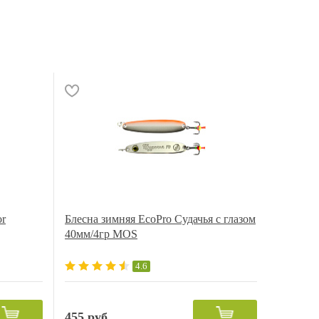
or
Блесна зимняя EcoPro Судачья с глазом
40мм/4гр MOS
4.6
455 руб.