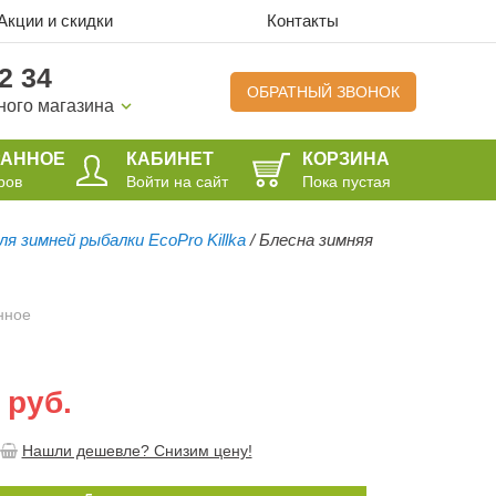
Акции и скидки
Контакты
2 34
ОБРАТНЫЙ ЗВОНОК
ного магазина
РАННОЕ
КАБИНЕТ
КОРЗИНА
ров
Войти на сайт
Пока пустая
ля зимней рыбалки EcoPro Killka
/
Блесна зимняя
нное
 руб.
Нашли дешевле? Снизим цену!