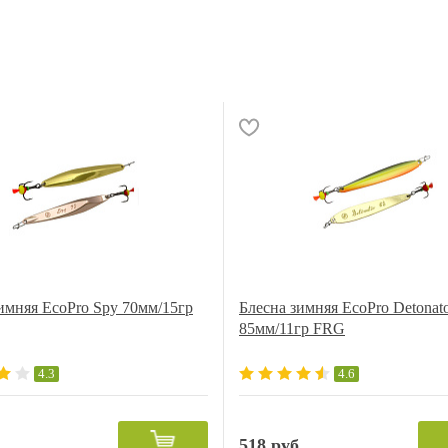
имняя EcoPro Spy 70мм/15гр
Блесна зимняя EcoPro Detonat
85мм/11гр FRG
4.3
4.6
.
518 руб.