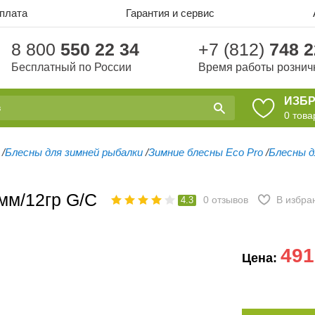
оплата
Гарантия и сервис
8 800
550 22 34
+7 (812)
748 2
Бесплатный по России
Время работы рознич
ИЗБ
0
това
/
Блесны для зимней рыбалки
/
Зимние блесны Eco Pro
/
Блесны д
0мм/12гр G/C
0
отзывов
В избра
4.3
491
Цена: