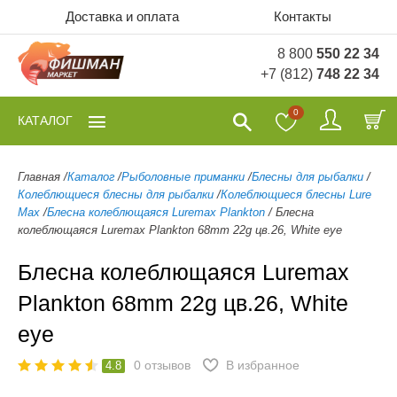
Доставка и оплата
Контакты
8 800
550 22 34
+7 (812)
748 22 34
0
КАТАЛОГ
Главная
/
Каталог
/
Рыболовные приманки
/
Блесны для рыбалки
/
Колеблющиеся блесны для рыбалки
/
Колеблющиеся блесны Lure
Max
/
Блесна колеблющаяся Luremax Plankton
/
Блесна
колеблющаяся Luremax Plankton 68mm 22g цв.26, White eye
Блесна колеблющаяся Luremax
Plankton 68mm 22g цв.26, White
eye
0
отзывов
В избранное
4.8