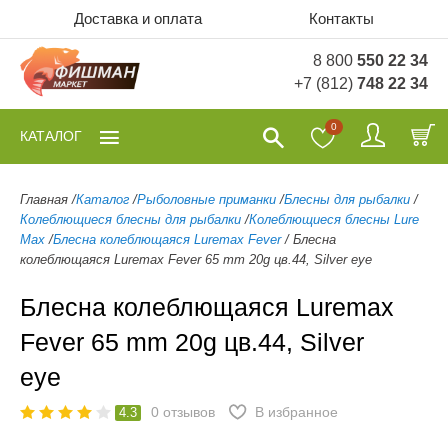
Доставка и оплата
Контакты
8 800
550 22 34
+7 (812)
748 22 34
0
КАТАЛОГ
Главная
/
Каталог
/
Рыболовные приманки
/
Блесны для рыбалки
/
Колеблющиеся блесны для рыбалки
/
Колеблющиеся блесны Lure
Max
/
Блесна колеблющаяся Luremax Fever
/
Блесна
колеблющаяся Luremax Fever 65 mm 20g цв.44, Silver eye
Блесна колеблющаяся Luremax
Fever 65 mm 20g цв.44, Silver
eye
0
отзывов
В избранное
4.3