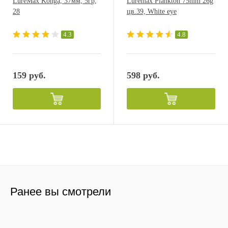
LureMax Konga, 37мм, 5гр,
Luremax Plankton 75mm 26g
28
цв.39, White eye
4.3
4.8
159 руб.
598 руб.
Ранее вы смотрели