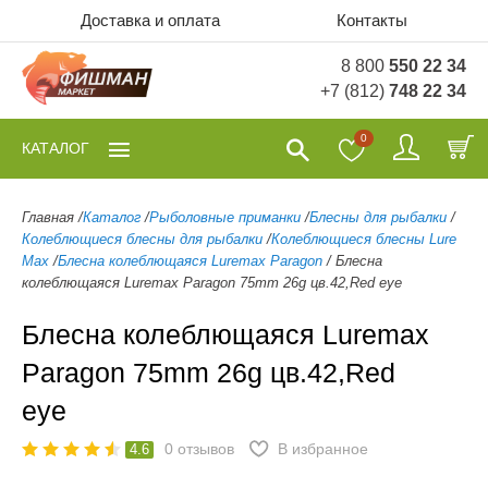
Доставка и оплата
Контакты
8 800
550 22 34
+7 (812)
748 22 34
0
КАТАЛОГ
Главная
/
Каталог
/
Рыболовные приманки
/
Блесны для рыбалки
/
Колеблющиеся блесны для рыбалки
/
Колеблющиеся блесны Lure
Max
/
Блесна колеблющаяся Luremax Paragon
/
Блесна
колеблющаяся Luremax Paragon 75mm 26g цв.42,Red eye
Блесна колеблющаяся Luremax
Paragon 75mm 26g цв.42,Red
eye
0
отзывов
В избранное
4.6