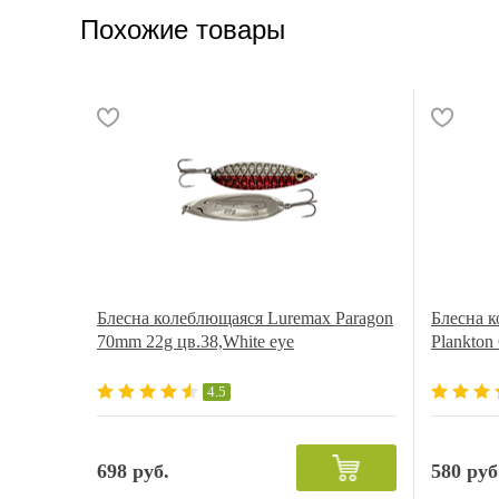
Похожие товары
Блесна колеблющаяся Luremax Paragon
Блесна 
70mm 22g цв.38,White eye
Plankton
4.5
698 руб.
580 руб