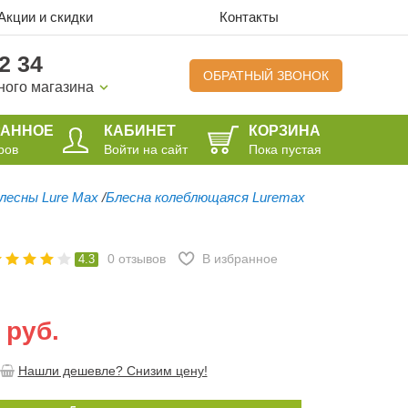
Акции и скидки
Контакты
2 34
ОБРАТНЫЙ ЗВОНОК
ного магазина
РАННОЕ
КАБИНЕТ
КОРЗИНА
ров
Войти на сайт
Пока пустая
лесны Lure Max
/
Блесна колеблющаяся Luremax
0
отзывов
В избранное
4.3
 руб.
Нашли дешевле? Снизим цену!