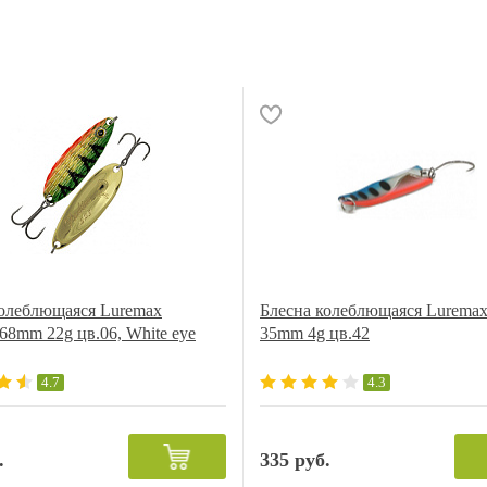
колеблющаяся Luremax
Блесна колеблющаяся Luremax
 68mm 22g цв.06, White eye
35mm 4g цв.42
4.7
4.3
.
335 руб.