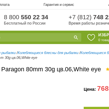
оплата
Гарантия и сервис
8 800
550 22 34
+7 (812)
748 2
Бесплатный по России
Время работы рознич
ИЗБ
0
това
я рыбалки
/
Колеблющиеся блесны для рыбалки
/
Колеблющиеся б
 30g цв.06,White eye
Paragon 80mm 30g цв.06,White eye
768
Цена: