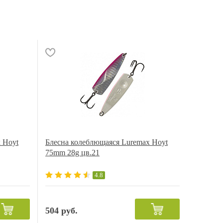
 Hoyt
Блесна колеблющаяся Luremax Hoyt
75mm 28g цв.21
4.8
504 руб.