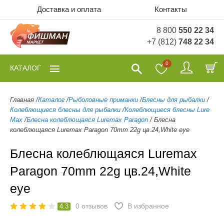
Доставка и оплата
Контакты
8 800
550 22 34
+7 (812)
748 22 34
0
КАТАЛОГ
Главная
/
Каталог
/
Рыболовные приманки
/
Блесны для рыбалки
/
Колеблющиеся блесны для рыбалки
/
Колеблющиеся блесны Lure
Max
/
Блесна колеблющаяся Luremax Paragon
/
Блесна
колеблющаяся Luremax Paragon 70mm 22g цв.24,White eye
Блесна колеблющаяся Luremax
Paragon 70mm 22g цв.24,White
eye
0
отзывов
В избранное
4.3