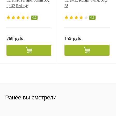
Luremax Paragon 80mm 30g
LureMax Konga, 37мм, 5гр,
цв.42,Red eye
28
4.6
4.3
768 руб.
159 руб.
Ранее вы смотрели