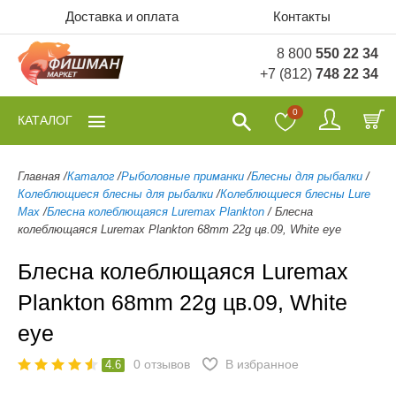
Доставка и оплата
Контакты
8 800
550 22 34
+7 (812)
748 22 34
0
КАТАЛОГ
Главная
/
Каталог
/
Рыболовные приманки
/
Блесны для рыбалки
/
Колеблющиеся блесны для рыбалки
/
Колеблющиеся блесны Lure
Max
/
Блесна колеблющаяся Luremax Plankton
/
Блесна
колеблющаяся Luremax Plankton 68mm 22g цв.09, White eye
Блесна колеблющаяся Luremax
Plankton 68mm 22g цв.09, White
eye
0
отзывов
В избранное
4.6