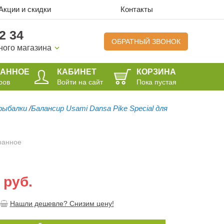
Акции и скидки
Контакты
2 34
ОБРАТНЫЙ ЗВОНОК
ного магазина
РАННОЕ
КАБИНЕТ
КОРЗИНА
ров
Войти на сайт
Пока пустая
рыбалки
/
Балансир Usami Dansa Pike Special для
ранное
 руб.
Нашли дешевле? Снизим цену!