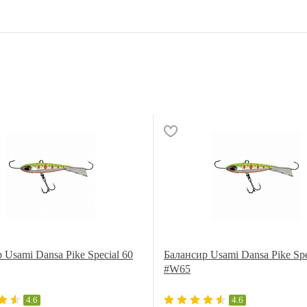
 Usami Dansa Pike Special 60
Балансир Usami Dansa Pike Spe
#W65
4.6
4.6