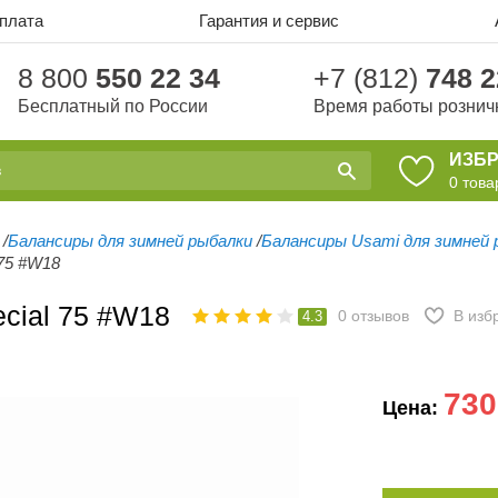
оплата
Гарантия и сервис
8 800
550 22 34
+7 (812)
748 2
Бесплатный по России
Время работы рознич
ИЗБ
0
това
/
Балансиры для зимней рыбалки
/
Балансиры Usami для зимней 
 75 #W18
cial 75 #W18
0
отзывов
В изб
4.3
730
Цена: