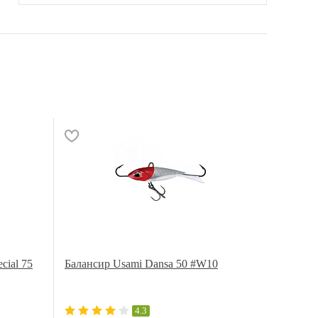
cial 75
Балансир Usami Dansa 50 #W10
4.3