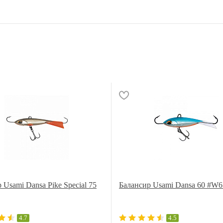
 Usami Dansa Pike Special 75
Балансир Usami Dansa 60 #W6
4.7
4.5