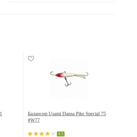
1
Балансир Usami Dansa Pike Special 75
#W77
4.3