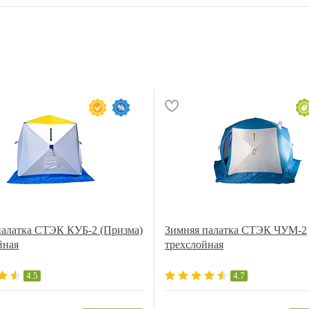
палатка СТЭК КУБ-2 (Призма)
Зимняя палатка СТЭК ЧУМ-2
йная
трехслойная
4.5
4.7