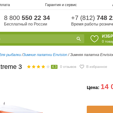
оплата
Гарантия и сервис
8 800
550 22 34
+7 (812)
748 2
Бесплатный по России
Время работы рознич
ИЗБ
0
това
для рыбалки
/
Зимние палатки Envision
/
Зимняя палатка Envisio
treme 3
0
отзывов
В избранное
4.3
14 
Цена: