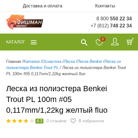
Доставка и оплата
Контакты
8 800
550 22 34
+7 (812)
748 22 34
0
КАТАЛОГ
Главная
/
Каталог
/
Оснастка
/
Леска
/
Леска Benkei
/
Леска из
полиэстера Benkei Trout PL
/
Леска из полиэстера Benkei Trout
PL 100m #05 0,117mm/1,22kg желтый fluo
Леска из полиэстера Benkei
Trout PL 100m #05
0,117mm/1,22kg желтый fluo
0
отзывов
В избранное
4.3